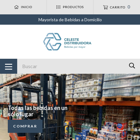
0
INICIO
PRODUCTOS
CARRITO
Mayorista de Bebidas a Domicilio
Todas las bebidas en un
sólo lugar
COMPRAR