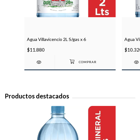
Agua Villavicencio 2L S/gas x 6
Agua Vil
$11.880
$10.32
Productos destacados