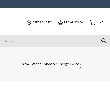
0
$0
CREAR CUENTA
INICIAR SESIÓN
-
Inicio
-
Varios
-
Monster Energy 473cc x
6